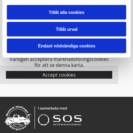
KONTAKTA OSS
Tillåt alla cookies
Tillåt urval
Endast nödvändiga cookies
Vänligen acceptera marknadsföringscookies
för att se denna karta.
Accept cookies