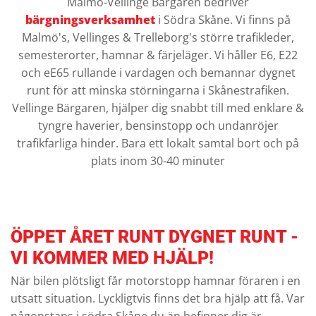
Malmö-Vellinge Bärgaren bedriver
bärgningsverksamhet
i Södra Skåne. Vi finns på
Malmö's, Vellinges & Trelleborg's större trafikleder,
semesterorter, hamnar & färjeläger. Vi håller E6, E22
och eE65 rullande i vardagen och bemannar dygnet
runt för att minska störningarna i Skånestrafiken.
Vellinge Bärgaren, hjälper dig snabbt till med enklare &
tyngre haverier, bensinstopp och undanröjer
trafikfarliga hinder. Bara ett lokalt samtal bort och på
plats inom 30-40 minuter
ÖPPET ÅRET RUNT DYGNET RUNT -
VI KOMMER MED HJÄLP!
När bilen plötsligt får motorstopp hamnar föraren i en
utsatt situation. Lyckligtvis finns det bra hjälp att få. Var