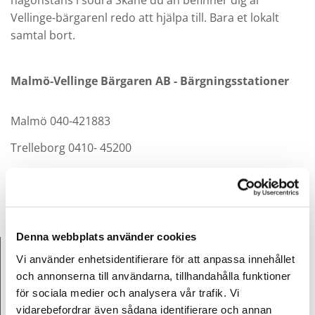
någonstans i södra Skåne du än befinner dig är
Vellinge-bärgarenl redo att hjälpa till. Bara et lokalt
samtal bort.
Malmö-Vellinge Bärgaren AB - Bärgningsstationer
Malmö 040-421883
Trelleborg 0410- 45200
Vellinge 040-949560
Denna webbplats använder cookies
KUNDSERVICE ÖPPET
Vi använder enhetsidentifierare för att anpassa innehållet
Måndag
09:00 - 17:00
och annonserna till användarna, tillhandahålla funktioner
Tisdag
09:00 - 17:00
för sociala medier och analysera vår trafik. Vi
vidarebefordrar även sådana identifierare och annan
Onsdag
09:00 - 17:00