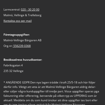
Larmcentral:
020 - 30 20 00
Malmö, Vellinge & Trelleborg
Kontakta oss per mail
Företagsuppgifter:
Malmö-Vellinge Bärgaren AB
Org.nr:
556239-0368
Besöksadress huvudkontor:
Fabriksgatan 4
235 32 Vellinge
* ANGÅENDE GDPR Den nya lagen trädde i kraft 25/5-18 och här följer
därför info. Viktigt att veta är att Malmö-Vellinge Bärgaren aldrig delar-
eller säljer några kunduppgifter till tredje part. Vissa uppgifter sparas pga
fakturering eller offerering, beroende på vilken typ av UPPDRAG som är
aktuell. Meddela om du som kund önskar att dina uppgifter tas bort eller
om du inte önskar något utskick från Malmö-Vellinge Bärgaren.