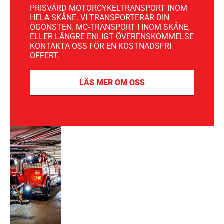
PRISVÄRD MOTORCYKELTRANSPORT INOM
HELA SKÅNE. VI TRANSPORTERAR DIN
ÖGONSTEN. MC-TRANSPORT I INOM SKÅNE,
ELLER LÄNGRE ENLIGT ÖVERENSKOMMELSE
KONTAKTA OSS FÖR EN KOSTNADSFRI
OFFERT.
LÄS MER OM OSS