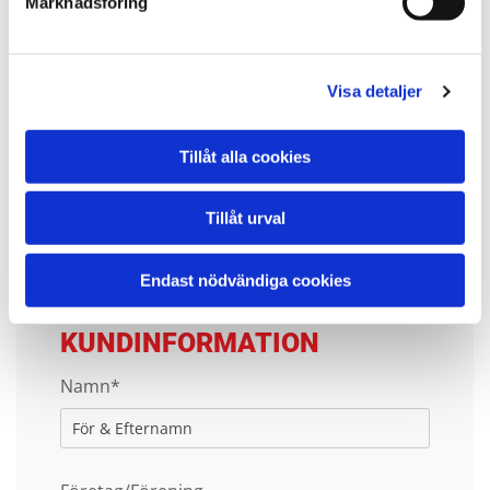
Marknadsföring
Bifoga bilder eller fil
Visa detaljer
Ingen fil vald
Välj FIL
Meddelande
Tillåt alla cookies
Tillåt urval
Endast nödvändiga cookies
BESTÄLLARES
KUNDINFORMATION
Namn*