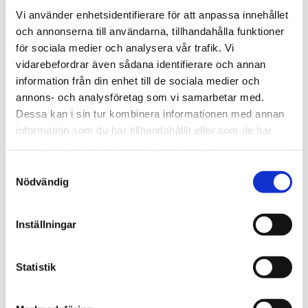
TRANSPORT
Vi använder enhetsidentifierare för att anpassa innehållet
och annonserna till användarna, tillhandahålla funktioner
Boka transport eller få ett prisförslag?*
för sociala medier och analysera vår trafik. Vi
Önskar boka
vidarebefordrar även sådana identifierare och annan
information från din enhet till de sociala medier och
Önskar prisförslag
annons- och analysföretag som vi samarbetar med.
Datum*
Dessa kan i sin tur kombinera informationen med annan
information som du har tillhandahållit eller som de har
samlat in när du har använt deras tjänster.
Hämtas klockan*
Samtyckesval
Nödvändig
Från adress*
Inställningar
Statistik
Till adress*