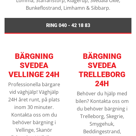
Lomma, Staffanstorp, Klågerup, Svedala Oxie,
Bunkeflostrand, Limhamn & Sibbarp.
RING 040 - 42 18 83
BÄRGNING
BÄRGNING
SVEDEA
SVEDEA
VELLINGE 24H
TRELLEBORG
24H
Professionella bärgare
vid väghjälp! Väghjälp
Behöver du hjälp med
24H året runt, på plats
bilen? Kontakta oss om
inom 30 minuter.
du behöver bärgning i
Kontakta oss om du
Trelleborg, Skegrie,
behöver bärgning i
Smygehuk,
Vellinge, Skanör
Beddingestrand,