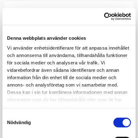
Denna webbplats använder cookies
Vi använder enhetsidentifierare för att anpassa innehållet
och annonserna till användarna, tillhandahålla funktioner
för sociala medier och analysera vår trafik. Vi
vidarebefordrar även sådana identifierare och annan
information från din enhet till de sociala medier och
TERRÄNGBÄRGNING SVEDEA
annons- och analysföretag som vi samarbetar med.
Dessa kan i sin tur kombinera informationen med annan
Terrängbärgning Malmö med omnejd & fasta
information som du har tillhandahållit eller som de har
priser. Med lång och gedigen erfarenhet och
samlat in när du har använt deras tjänster.
vår sexhjulsdrivna terrängående tungbärgare,
utrustad med bl. a. 30-tons vinsch, har vi
Samtyckesval
Nödvändig
möjlighet att ta oss fram till och bärga fordon
som hade varit omöjligt med en vanlig