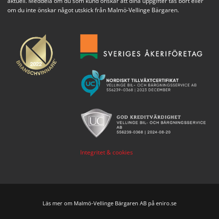
aktuell. Meddela om du som kund önskar att dina uppgifter tas bort eller
om du inte önskar något utskick från Malmö-Vellinge Bärgaren.
Integritet & cookies
Läs mer om Malmö-Vellinge Bärgaren AB på eniro.se