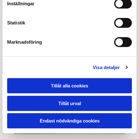
bärgningsbil. Vi försöker alltid hjälpa dig på
Inställningar
plats om det går. Vi hjälper även dig utan
försäkring.
Statistik
LÄS MER
Marknadsföring
Visa detaljer
Tillåt alla cookies
Tillåt urval
Endast nödvändiga cookies