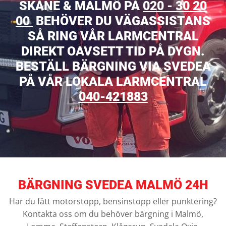
SKÅNE & MALMÖ PÅ
020 - 30 20
00
BEHÖVER DU VÄGASSISTANS
SÅ RING VÅR LARMCENTRAL
DIREKT OAVSETT TID PÅ DYGN.
BESTÄLL BÄRGNING VIA SVEDEA
PÅ VÅR LOKALA LARMCENTRAL
040-421883
BÄRGNING SVEDEA MALMÖ 24H
Har du fått motorstopp, bensinstopp eller punktering?
Kontakta oss om du behöver bärgning i Malmö,