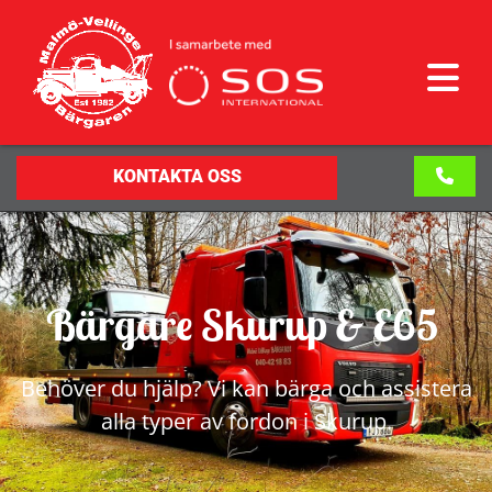
KONTAKTA OSS
Bärgare Skurup & E65
Behöver du hjälp? Vi kan bärga och assistera
alla typer av fordon i Skurup.