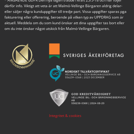
* ANGÅENDE GDPR Den nya lagen trädde i kraft 25/5-18 och här följer
därför info. Viktigt att veta är att Malmö-Vellinge Bärgaren aldrig delar-
eller säljer några kunduppgifter till tredje part. Vissa uppgifter sparas pga
fakturering eller offerering, beroende på vilken typ av UPPDRAG som är
aktuell. Meddela om du som kund önskar att dina uppgifter tas bort eller
om du inte önskar något utskick från Malmö-Vellinge Bärgaren.
Integritet & cookies