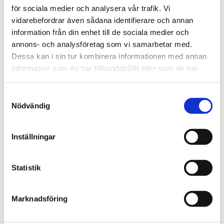
för sociala medier och analysera vår trafik. Vi
Fredag
Dygnet runt
vidarebefordrar även sådana identifierare och annan
Lördag
Dygnet runt
information från din enhet till de sociala medier och
Söndag
Dygnet runt
annons- och analysföretag som vi samarbetar med.
Dessa kan i sin tur kombinera informationen med annan
information som du har tillhandahållit eller som de har
samlat in när du har använt deras tjänster.
Samtyckesval
Nödvändig
Inställningar
Statistik
Marknadsföring