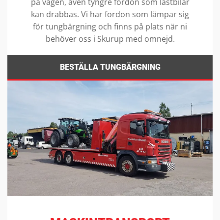
på vägen, även tyngre fordon som lastbilar
kan drabbas. Vi har fordon som lämpar sig
för tungbärgning och finns på plats när ni
behöver oss i Skurup med omnejd.
BESTÄLLA TUNGBÄRGNING