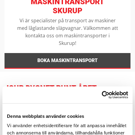
MASKINTRANSPORT
SKURUP
Vi är specialister på transport av maskiner
med låglastande släpvagnar. Välkommen att
kontakta oss om maskintransporter i
Skurup!
BOKA MASKINTRANSPORT
JOUR DYGNET RUNT ÅRET
RUNT PÅ
020-302000
Måndag
Dygnet runt
Tisdag
Dygnet runt
Denna webbplats använder cookies
Onsdag
Dygnet runt
Vi använder enhetsidentifierare för att anpassa innehållet
och annonserna till användarna, tillhandahålla funktioner
Torsdag
Dygnet runt